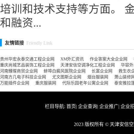
培训和技术支持等方面。 
和融资...
友情链接
Friendly Link
贵州华宏永泰交通工程企业网
XM外汇资讯
作业答案大全企业网
重庆尚城艺品装饰工程企业网
天津安信空调净化工程企业网
华容外
河南臻璨商贸企业网
蚌埠白癜风医院企业网
长富企业网
救生衣
河南方几电子科技企业网
尤文图斯企业网
烟台服装网
萧山装修
万能插件企业网
重庆服装网
代际乐园老年公寓企业网
泰安推拉
栏目导航:
首页
|
企业查询
|
企业推广
|
企业
2023 版权所有 © 天津